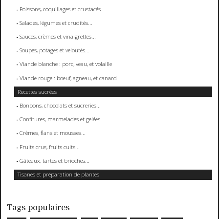
Poissons, coquillages et crustacés...
Salades, légumes et crudités...
Sauces, crèmes et vinaigrettes...
Soupes, potages et veloutés...
Viande blanche : porc, veau, et volaille
Viande rouge : boeuf, agneau, et canard
Recettes sucrées
Bonbons, chocolats et sucreries...
Confitures, marmelades et gelées...
Crèmes, flans et mousses...
Fruits crus, fruits cuits...
Gâteaux, tartes et brioches...
Tisanes et préparation de plantes
Tags populaires