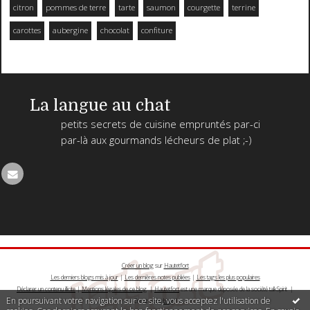
citron
pommes de terre
tarte
saumon
courgette
terrine
carottes
aubergine
chocolat
confiture
La langue au chat
petits secrets de cuisine empruntés par-ci
par-là aux gourmands lécheurs de plat ;-)
Créer un blog
sur
Hautetfort
Les derniers blogs mis à jour
|
Les dernières notes publiées
|
Les tags les plus populaires
Déclarer un contenu illicite
|
Mentions légales de ce blog
|
Hautetfort
est une marque déposée de la société talkSpirit |
En poursuivant votre navigation sur ce site, vous acceptez l'utilisation de
Créez votre
blog
!