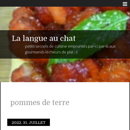
La langue au chat
petits secrets de cuisine empruntés par-ci par-là aux
gourmands lécheurs de plat ;-)
pommes de terre
2022.
31. JUILLET